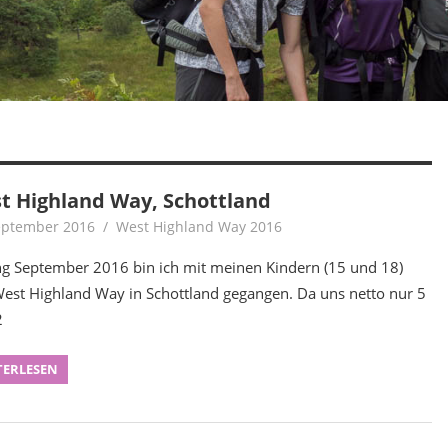
t Highland Way, Schottland
eptember 2016
Achim
West Highland Way 2016
g September 2016 bin ich mit meinen Kindern (15 und 18)
est Highland Way in Schottland gegangen. Da uns netto nur 5
2
TERLESEN