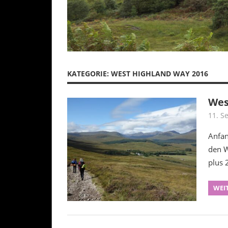
KATEGORIE:
WEST HIGHLAND WAY 2016
Wes
11. S
Anfan
den W
plus 
WEI