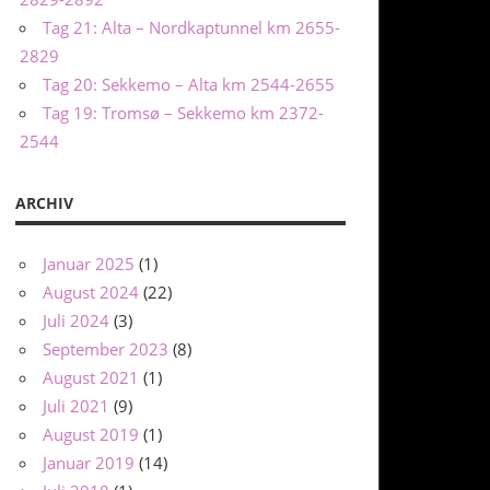
Tag 21: Alta – Nordkaptunnel km 2655-
2829
Tag 20: Sekkemo – Alta km 2544-2655
Tag 19: Tromsø – Sekkemo km 2372-
2544
ARCHIV
Januar 2025
(1)
August 2024
(22)
Juli 2024
(3)
September 2023
(8)
August 2021
(1)
Juli 2021
(9)
August 2019
(1)
Januar 2019
(14)