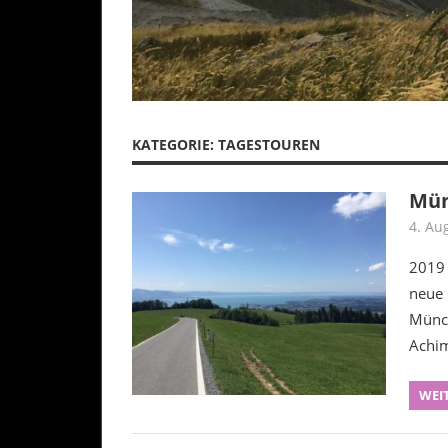
KATEGORIE:
TAGESTOUREN
Mün
4. Au
2019 
neue 
Münch
Achim
WEI