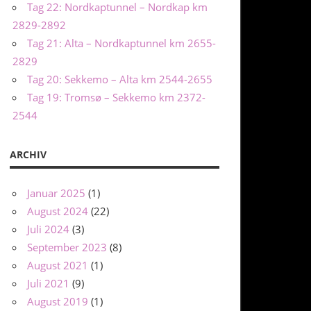
Tag 22: Nordkaptunnel – Nordkap km
2829-2892
Tag 21: Alta – Nordkaptunnel km 2655-
2829
Tag 20: Sekkemo – Alta km 2544-2655
Tag 19: Tromsø – Sekkemo km 2372-
2544
ARCHIV
Januar 2025
(1)
August 2024
(22)
Juli 2024
(3)
September 2023
(8)
August 2021
(1)
Juli 2021
(9)
August 2019
(1)