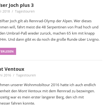
fser Joch plus 3
li 2018
Achim
Tagestouren
tilfser Joch gilt als Rennrad-Olymp der Alpen. Wer dieses
mmen will, fährt meist die 48 Serpentinen von Prad hoch und
den Umbrail-Paß wieder zurück, machen 65 km mit knapp
Hm. Und dann gibt es da noch die große Runde über Livigno.
TERLESEN
t Ventoux
uni 2016
Achim
Tagestouren
hmen unserer Wohnmobiltour 2016 hatte ich auch endlich
enheit den Mont Ventoux mit dem Rennrad zu bezwingen.
hzeitig war es mein erster längerer Berg, den ich mit
esser fahren konnte.