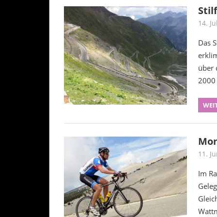
Stil
14. Ju
Das S
erkli
über 
2000 
WEI
Mon
11. J
Im Ra
Geleg
Gleic
Wattm