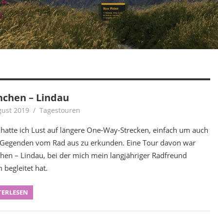
chen – Lindau
gust 2019
Achim
Tagestouren
hatte ich Lust auf längere One-Way-Strecken, einfach um auch
Gegenden vom Rad aus zu erkunden. Eine Tour davon war
en – Lindau, bei der mich mein langjähriger Radfreund
 begleitet hat.
TERLESEN