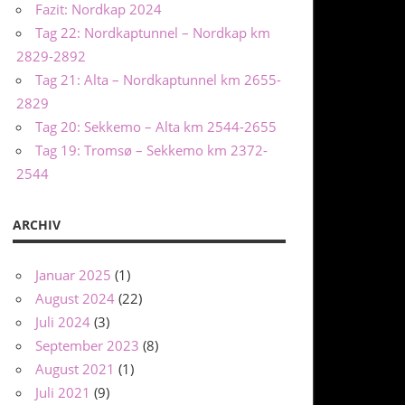
Fazit: Nordkap 2024
Tag 22: Nordkaptunnel – Nordkap km
2829-2892
Tag 21: Alta – Nordkaptunnel km 2655-
2829
Tag 20: Sekkemo – Alta km 2544-2655
Tag 19: Tromsø – Sekkemo km 2372-
2544
ARCHIV
Januar 2025
(1)
August 2024
(22)
Juli 2024
(3)
September 2023
(8)
August 2021
(1)
Juli 2021
(9)