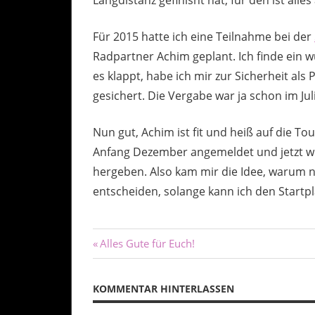
Für 2015 hatte ich eine Teilnahme bei der
Radpartner Achim geplant. Ich finde ein 
es klappt, habe ich mir zur Sicherheit als 
gesichert. Die Vergabe war ja schon im Juli
Nun gut, Achim ist fit und heiß auf die T
Anfang Dezember angemeldet und jetzt wil
hergeben. Also kam mir die Idee, warum n
entscheiden, solange kann ich den Startpl
Beitragsnavigation
Vorheriger
Alles Gute für Euch!
Beitrag:
KOMMENTAR HINTERLASSEN