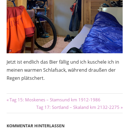
Jetzt ist endlich das Bier fällig und ich kuschele ich in
meinen warmen Schlafsack, während draußen der
Regen plätschert.
Beitragsnavigation
Vorheriger
Tag 15: Moskenes – Stamsund km 1912-1986
Beitrag:
Nächster
Tag 17: Sortland – Skaland km 2132-2275
Beitrag:
KOMMENTAR HINTERLASSEN