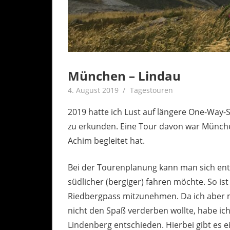
München – Lindau
4. August 2019
Achim
Tagestouren
2019 hatte ich Lust auf längere One-Way
zu erkunden. Eine Tour davon war Münche
Achim begleitet hat.
Bei der Tourenplanung kann man sich ents
südlicher (bergiger) fahren möchte. So i
Riedbergpass mitzunehmen. Da ich aber 
nicht den Spaß verderben wollte, habe ic
Lindenberg entschieden. Hierbei gibt es ei