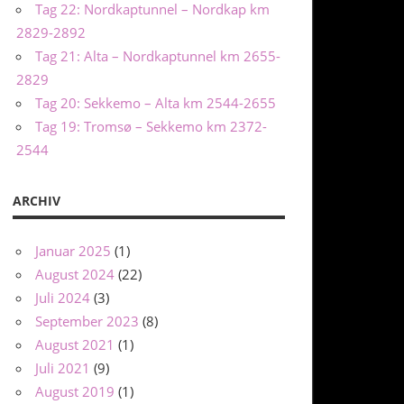
Tag 22: Nordkaptunnel – Nordkap km
2829-2892
Tag 21: Alta – Nordkaptunnel km 2655-
2829
Tag 20: Sekkemo – Alta km 2544-2655
Tag 19: Tromsø – Sekkemo km 2372-
2544
ARCHIV
Januar 2025
(1)
August 2024
(22)
Juli 2024
(3)
September 2023
(8)
August 2021
(1)
Juli 2021
(9)
August 2019
(1)