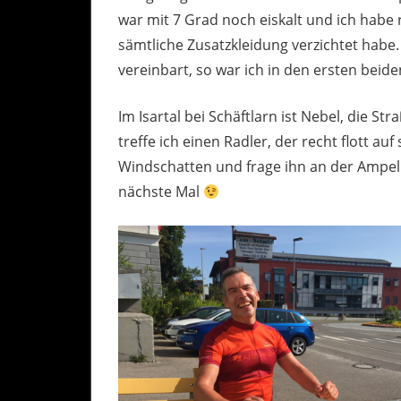
war mit 7 Grad noch eiskalt und ich habe 
sämtliche Zusatzkleidung verzichtet hab
vereinbart, so war ich in den ersten beide
Im Isartal bei Schäftlarn ist Nebel, die St
treffe ich einen Radler, der recht flott au
Windschatten und frage ihn an der Ampel in
nächste Mal