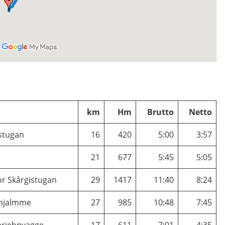
km
Hm
Brutto
Netto
stugan
16
420
5:00
3:57
21
677
5:45
5:05
or Skårgistugan
29
1417
11:40
8:24
njalmme
27
985
10:48
7:45
ariehpvagge
17
611
7:01
4:35