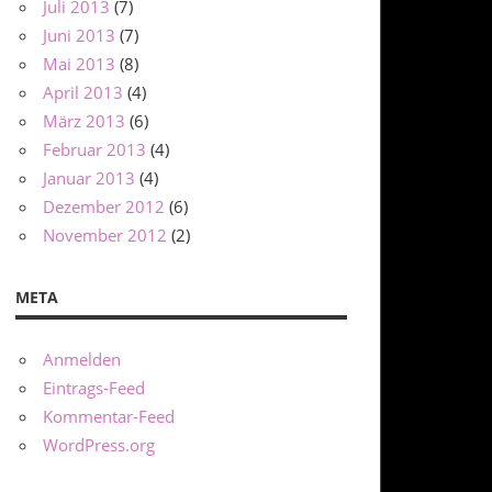
Juli 2013
(7)
Juni 2013
(7)
Mai 2013
(8)
April 2013
(4)
März 2013
(6)
Februar 2013
(4)
Januar 2013
(4)
Dezember 2012
(6)
November 2012
(2)
META
Anmelden
Eintrags-Feed
Kommentar-Feed
WordPress.org