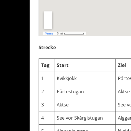
Strecke
Tag
Start
Ziel
1
Kvikkjokk
Pårte
2
Pårtestugan
Aktse
3
Aktse
See v
4
See vor Skårgistugan
Algga
5
Algganjalmme
Niejd