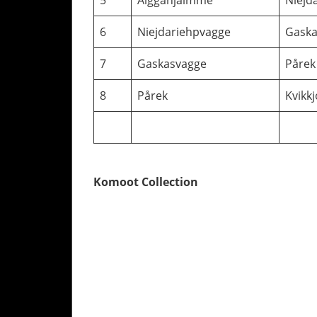
6
Niejdariehpvagge
Gaska
7
Gaskasvagge
Pårek
8
Pårek
Kvikk
Komoot Collection