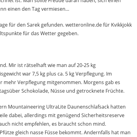
chnet ist. Man sollte Freude daran haben, sich einen
ann einen den Tag vermiesen…
ge für den Sarek gefunden. wetteronline.de für Kvikkjokk
ltspunkte für das Wetter gegeben.
d. Mir ist rätselhaft wie man auf 20-25 kg
ewicht war 7,5 kg plus ca. 5 kg Verpflegung. Im
süber mehr Verpflegung mitgenommen. Morgens gab es
 tagsüber Schokolade, Nüsse und getrocknete Früchte.
ern Mountaineering UltraLite Daunenschlafsack hatten
 Teile dabei, allerdings mit genügend Sicherheitsreserve
 auch nicht empfehlen, es braucht schon mind.
r Pfütze gleich nasse Füsse bekommt. Andernfalls hat man