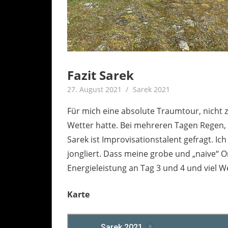
Fazit Sarek
27. August 2021
Achim
Sarek 2021
Für mich eine absolute Traumtour, nicht zul
Wetter hatte. Bei mehreren Tagen Regen,
Sarek ist Improvisationstalent gefragt. I
jongliert. Dass meine grobe und „naive“ Or
Energieleistung an Tag 3 und 4 und viel W
Karte