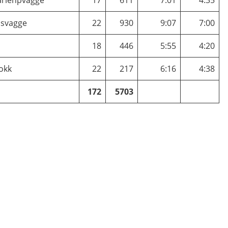
svagge
22
930
9:07
7:00
18
446
5:55
4:20
jokk
22
217
6:16
4:38
172
5703