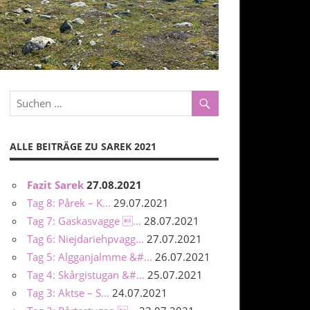
ALLE BEITRÄGE ZU SAREK 2021
Fazit Sarek
27.08.2021
Tag 8: Pårek – K...
29.07.2021
Tag 7: Gaskasvagge ...
28.07.2021
Tag 6: Niejdariehpvagg...
27.07.2021
Tag 5: Algganjalmme &#...
26.07.2021
Tag 4: Skårgistugan &#...
25.07.2021
Tag 3: Aktse – S...
24.07.2021