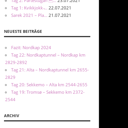
Tag 2: Pårtestugan ...
23.07.2021
Tag 1: Kvikkjokk ̵...
22.07.2021
Sarek 2021 – Pla...
21.07.2021
NEUESTE BEITRÄGE
Fazit: Nordkap 2024
Tag 22: Nordkaptunnel – Nordkap km
2829-2892
Tag 21: Alta – Nordkaptunnel km 2655-
2829
Tag 20: Sekkemo – Alta km 2544-2655
Tag 19: Tromsø – Sekkemo km 2372-
2544
ARCHIV