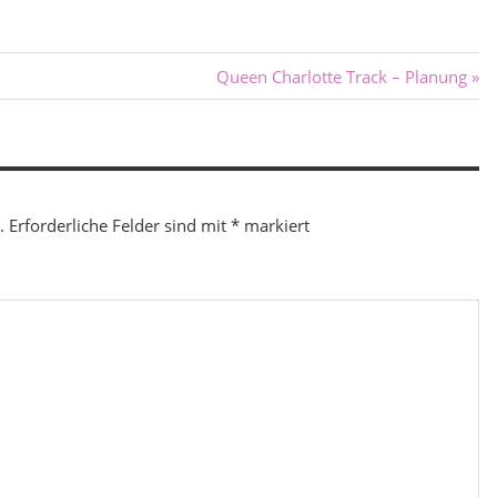
Nächster
Queen Charlotte Track – Planung
Beitrag:
.
Erforderliche Felder sind mit
*
markiert