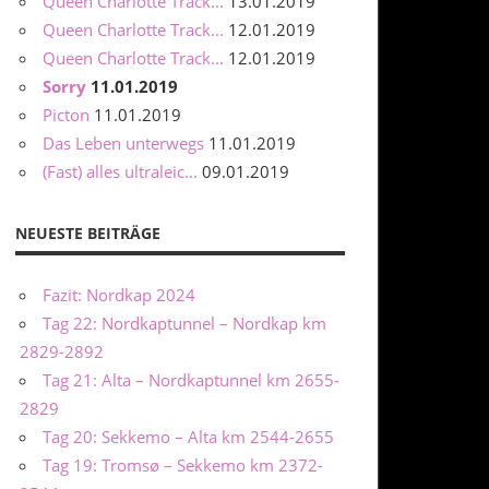
Queen Charlotte Track...
13.01.2019
Queen Charlotte Track...
12.01.2019
Queen Charlotte Track...
12.01.2019
Sorry
11.01.2019
Picton
11.01.2019
Das Leben unterwegs
11.01.2019
(Fast) alles ultraleic...
09.01.2019
NEUESTE BEITRÄGE
Fazit: Nordkap 2024
Tag 22: Nordkaptunnel – Nordkap km
2829-2892
Tag 21: Alta – Nordkaptunnel km 2655-
2829
Tag 20: Sekkemo – Alta km 2544-2655
Tag 19: Tromsø – Sekkemo km 2372-