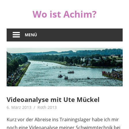
Zum
Wo ist Achim?
Inhalt
springen
MENÜ
Videoanalyse mit Ute Mückel
6. März 2013
Achim
Roth 2013
Kurz vor der Abreise ins Trainingslager habe ich mir
noch eine Videoanalyse meiner Schwimmtechnik bei