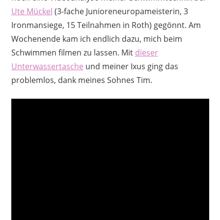
Ute Mückel
(3-fache Junioreneuropameisterin, 3
Ironmansiege, 15 Teilnahmen in Roth) gegönnt. Am
Wochenende kam ich endlich dazu, mich beim
Schwimmen filmen zu lassen. Mit
dieser
Unterwassertasche
und meiner Ixus ging das
problemlos, dank meines Sohnes Tim.