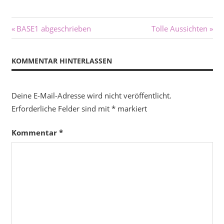
Beitragsnavigation
Vorheriger
Nächster
BASE1 abgeschrieben
Tolle Aussichten
Beitrag:
Beitrag:
KOMMENTAR HINTERLASSEN
Deine E-Mail-Adresse wird nicht veröffentlicht.
Erforderliche Felder sind mit
*
markiert
Kommentar
*